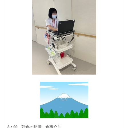
8
：
00
朝食の配膳、食事介助