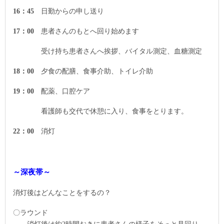
16
：
45
日勤からの申し送り
17
：
00
患者さんのもとへ回り始めます
受け持ち患者さんへ挨拶、バイタル測定、血糖測定
18
：
00
夕食の配膳、食事介助、トイレ介助
19
：
00
配薬、口腔ケア
看護師も交代で休憩に入り、食事をとります。
22
：
00
消灯
～深夜帯～
消灯後はどんなことをするの？
〇ラウンド