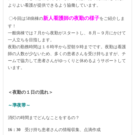
よりよい看護が提供できるよう協働しています。
新人看護師の夜勤の様子
〇今回は
5B
病棟の
をご紹介しま
す！
一般病棟では７月から夜勤がスタートし、８月～９月にかけて
一人立ちを目指します。
夜勤の勤務時間は１６時半から翌朝９時までです。夜勤は看護
師の人数が少ないため、多くの患者さんを受け持ちますが、チ
ームで協力して患者さんがゆっくりと休めるようサポートして
います。
＜夜勤の１日の流れ＞
～準夜帯～
消灯の時間までどんなことをするの？
16
：
30
受け持ち患者さんの情報収集、点滴作成