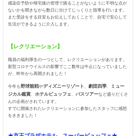
感染症予防や帰宅後の管理で困ることがないように不明な点が
ないかを聞きながら数日に分けてじっくりと指導を行います。
また受診をする目安もお伝えしておくことで、自宅で安心して
生活ができるように介入します。
【レクリエーション】
職員の福利厚生の一つとして、レクリエーションがあります。
新型コロナウイルスの影響でここ数年は中止になっていました
が、昨年から再開されました！
野球観戦
ディズニーリゾート
劇団四季
ミュー
今年も
や
、
、
ジカル鑑賞
ホテルビュッフェ
バスツアー
、
、
など盛りだくさ
んの企画がされています。
すでに開催されたレクリエーションに参加したスタッフに感想
をききました！
★京王プラザホテル スーパービュッフェ★