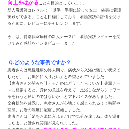
向上をはかる
ことを目的としています。
新人看護師はレベルⅠ：「基準・手順に沿って安全・確実に看護
実践ができる」ことを目標にしており、看護実践の評価を受け
るために、レビューにチャレンジします。
今回は、特別個室病棟の新人ナースに、看護実践レビューを受
けてみた感想をインタビューしました！
Q.どのような事例ですか？
患者さんは悪性腫瘍の終末期で、病状から入浴は難しい状況で
したが、「お風呂に入りたい」と希望されていました。
【患者さんの望みを叶えるためにどうしたらよいか】先輩ナー
スに相談すると、身体の負担を考えて、足浴しながらシャワー
浴を行うと良いのではないか、とアドバイスがありました。
全身状態を確認し、患者さんが心地よく感じられるよう時間や
室温、お湯の温度に配慮し実施しました。
患者さんは「足をお湯に入れるだけで気分が違うね。体が温ま
ったよ」と話され笑顔が見られました。