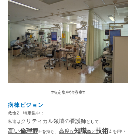
⇧特定集中治療室⇧
病棟ビジョン
救命2・特定集中：
クリティカル領域の看護師
私達は
として、
知識
技術
高い
倫理観
高度
✨を持ち、
な
📚と
💉を用い