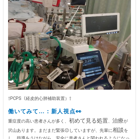
⇧PCPS（経皮的心肺補助装置）⇧
働いてみて…：新人視点👀
初めて見る処置
治療
重症度の高い患者さんが多く、
、
が
相談
沢山あります。まだまだ緊張😐していますが、先輩に
を
し、指導をうけながら、安全に患者さんと関われるようになっ