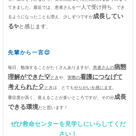
一人で受け持ち
てきました。最近では、患者さんを
、でき
成長してい
るようになったことも増え、少しずつですが
る✨
と感じます
。
先輩から一言😌
病態
毎日、勉強することがたくさんありますが、
患者さんの
理解ができた💡
看護につなげて
とき
や、
実際の
考えられた🎈
とき
は、とても
やりがいを感じます
。
成長
重症度が高く、覚えることが多いところですが、その分
できる環境
だと思います！
ぜひ救命センターを見学しにいらしてくだ
さい！