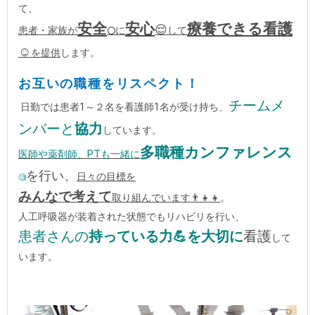
て、
安全
安心
療養できる看護
😌
患者・家族が
に
して
⭕
☺
を提供
します。
お互いの職種をリスペクト！
チームメ
日勤では患者1～２名を看護師1名が受け持ち、
ンバーと
協力
しています。
多職種カンファレンス
医師や薬剤師、PTも一緒に
を行い、
日々の目標を
🧐
みんなで考えて
取り組んでいます👨‍👧‍👧
。
人工呼吸器が装着された状態でもリハビリを行い、
患者さんの
持っている力💪を大切に
看護
して
います。