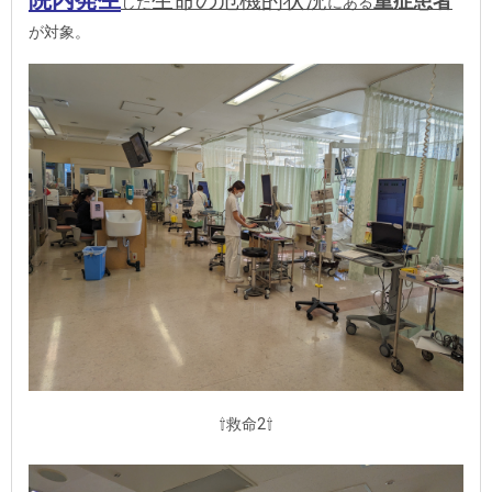
院内発生
生命の危機的状況
重症患者
した
にある
が対象。
⇧救命2⇧