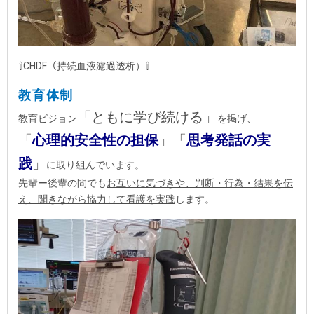
⇧CHDF（持続血液濾過透析）⇧
教育体制
「ともに学び続ける」
教育ビジョン
を掲げ、
「
心理的安全性の担保
」
「
思考発話
の実
践
」
に取り組んでいます。
先輩ー後輩の間でも
お互いに気づきや、判断・行為・結果を伝
え、聞きながら協力して看護を実践
します。