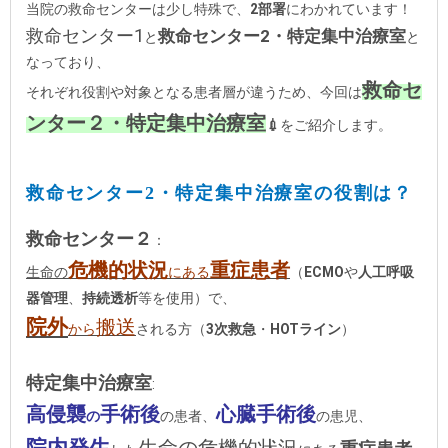
当院の救命センターは少し特殊で、
2部署
にわかれています！
救命センター1
救命センター2・特定集中治療室
と
と
なっており、
救命セ
それぞれ役割や対象となる患者層が違うため、今回は
ンター２・特定集中治療室
💉
をご紹介します。
救命センター2・特定集中治療室の役割は？
救命センター２
：
危機的状況
重症患者
生命の
にある
（
ECMO
や
人工呼吸
器管理
、
持続透析
等を使用）で、
院外
搬送
から
される方（
3次救急
・
HOTライン
）
特定集中治療室
:
高侵襲
手術後
心臓手術後
の
の患者、
の患児、