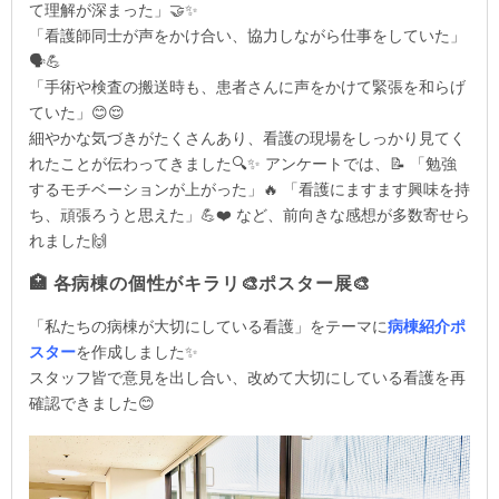
て理解が深まった」
🤝✨
「看護師同士が声をかけ合い、協力しながら仕事をしていた」
🗣️💪
「手術や検査の搬送時も、患者さんに声をかけて緊張を和らげ
ていた」
😊😌
細やかな気づきがたくさんあり、看護の現場をしっかり見てく
れたことが伝わってきました
🔍✨
アンケートでは、
📝
「勉強
するモチベーションが上がった」
🔥
「看護にますます興味を持
ち、頑張ろうと思えた」
💪
❤️
など、前向きな感想が多数寄せら
れました
🙌
🏥 各病棟の個性がキラリ🎨ポスター展🎨
「私たちの病棟が大切にしている看護」をテーマに
病棟紹介ポ
スター
を作成しました✨
スタッフ皆で意見を出し合い、改めて大切にしている看護を再
確認できました😊