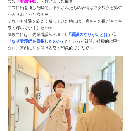
めの
「看護体験」
を行いました
🏫💉
白衣に袖を通した瞬間、学生さんたちの表情はワクワクと緊張
が入り混じった様子
💓
それでも体験を終えて戻ってきた時には、皆さんの目がキラキ
ラと輝いていました
✨👀
体験中には、先輩看護師へ
👩‍⚕️🧑‍⚕️
「看護のやりがいとは」
🤔
「なぜ看護師を目指したのか」
❓
といった質問が積極的に飛び
交い、真剣に耳を傾ける姿が印象的でした
👂✨