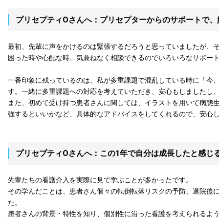
プリセプティOさんへ：プリセプターからのサポートで、
最初、先輩に声をかけるのは緊張するだろうと思っていましたが、
困った時や心配な時、気兼ねなく相談できるのでいろいろなサポー
一番印象に残っているのは、私が多重課題で混乱している時に「今
す。一緒に多重課題への対応を考えていただき、安心もしましたし
また、初めて受け持つ患者さんに関しては、イラストを用いて病態
強するといいかなど、具体的なアドバイスをしてくれるので、安心
プリセプティOさんへ：この1年で自分は成長したと感じ
先輩たちの看護介入を実際に見て学ぶことが多かったです。
その学んだことは、患者さん個々の転倒転落リスクの予防、退院後
た。
患者さんの背景・特性を知り、個別性に沿った看護を考えられるよ