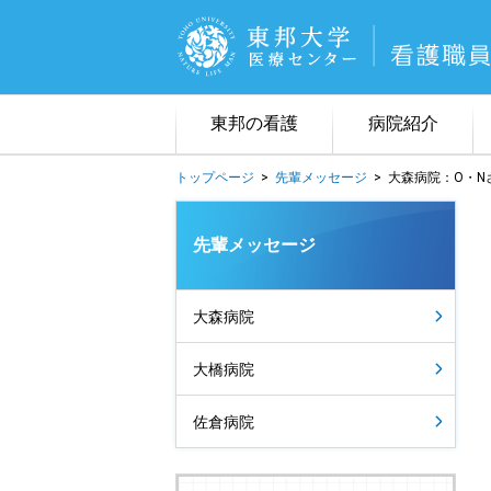
東邦の看護
病院紹介
トップページ
>
先輩メッセージ
>
大森病院：O・N
看護理念
３病院について
東邦看護のネットワーク
福利厚生
オープンホスピタル
募集要項
スペシャリスト一覧
先輩メッセージ
大森病院
大橋病院
佐倉病院