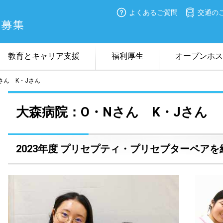
よくあるご質問
交通の
教育とキャリア支援
福利厚生
オープンホス
さん K・Jさん
看護のキーワード
チーム医療
教育体制
病院見学
採用試験日程
オン
在職
大森病院：O・Nさん K・Jさん
2023年度 プリセプティ・プリセプターペア