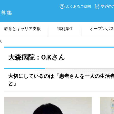
よくあるご質問
交通の
教育とキャリア支援
福利厚生
オープンホス
ん
看護のキーワード
チーム医療
教育体制
病院見学
採用試験日程
オン
在職
大森病院：O.Kさん
大切にしているのは「患者さんを一人の生活
と」