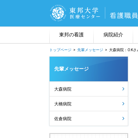
東邦の看護
病院紹介
トップページ
>
先輩メッセージ
>
大森病院：O.Kさ
看護理念
３病院について
東邦看護のネットワーク
福利厚生
オープンホスピタル
募集要項
スペシャリスト一覧
先輩メッセージ
大森病院
大橋病院
佐倉病院