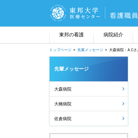
東邦の看護
病院紹介
トップページ
>
先輩メッセージ
>
大森病院：A.Cさ
看護理念
３病院について
東邦看護のネットワーク
福利厚生
オープンホスピタル
募集要項
スペシャリスト一覧
先輩メッセージ
大森病院
大橋病院
佐倉病院