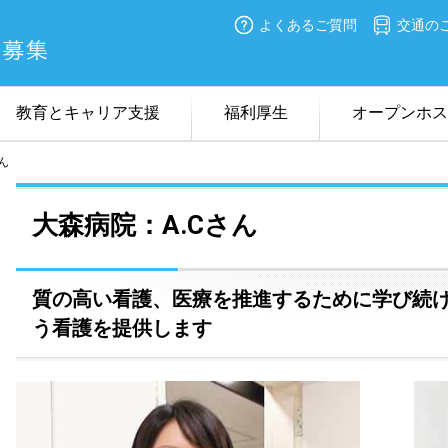
よくあるご質問
交通の
教育とキャリア支援
福利厚生
オープンホス
ん
看護のキーワード
チーム医療
教育体制
病院見学
採用試験日程
オン
在職
大森病院：A.Cさん
質の高い看護、医療を推進するために学び続
う看護を提供します